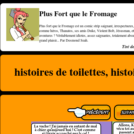
Plus Fort que le Fromage
Plus fort que le Fromage est un comic strip saignant, irrespectueux, 
comme héros, Thanatos, ses amis Duke, Violent Bob, Jésusman, et une
aventures ? Véritablement idiotes, assez saignantes, totalement a
grand plaisir... Par Desmond Seah.
Tiré d
histoires de toilettes, hist