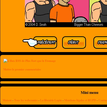
Mettre le premier commentaire
Mini menu
Maison
-
Tous les webcomics
-
La librairie Lapin
-
Mentions légales et RGPD
-
Contac