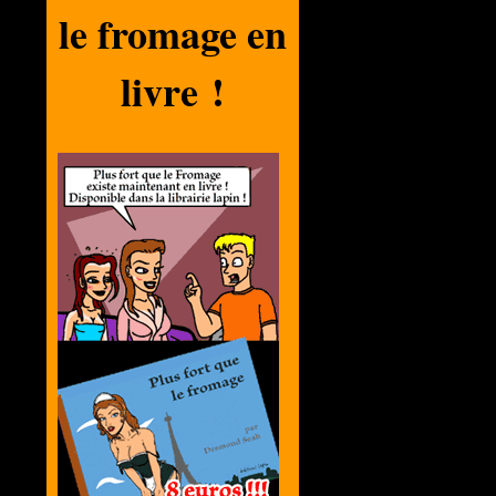
le fromage en
livre !