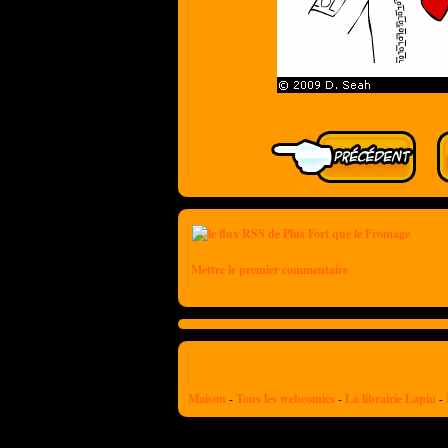
Mettre le premier commentaire
Maison
-
Tous les webcomics
-
La librairie Lapin
-