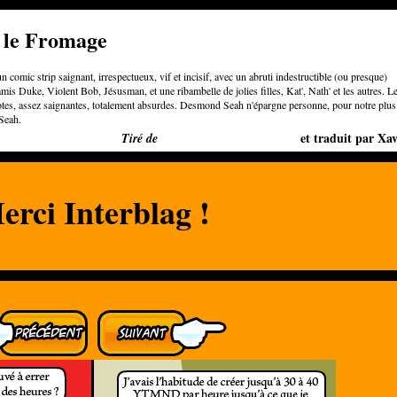
e le Fromage
n comic strip saignant, irrespectueux, vif et incisif, avec un abruti indestructible (ou presque)
is Duke, Violent Bob, Jésusman, et une ribambelle de jolies filles, Kat', Nath' et les autres. L
otes, assez saignantes, totalement absurdes. Desmond Seah n'épargne personne, pour notre plus
Seah.
Bigger than Cheeses
et traduit par Xav
Tiré de
erci Interblag !