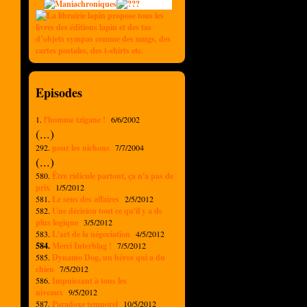
Episodes
1.
l'homme tzigane !
6/6/2002
(...)
292.
pour les nichons
7/7/2004
(...)
580.
Être ridicule partout, ça n'a pas de
prix
1/5/2012
581.
Le sens des affaires
2/5/2012
582.
Une décision tout ce qu'il y a de
plus logique
3/5/2012
583.
L'art de la négociation
4/5/2012
584.
Merci Interblag !
7/5/2012
585.
Dynamo Dog, un héros qui a du
chien
7/5/2012
586.
Impuissant à tous les
niveaux
9/5/2012
587.
Paradoxe temporel
10/5/2012