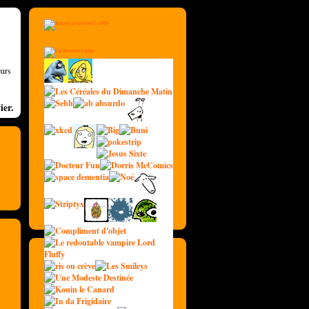
eurs
ier.