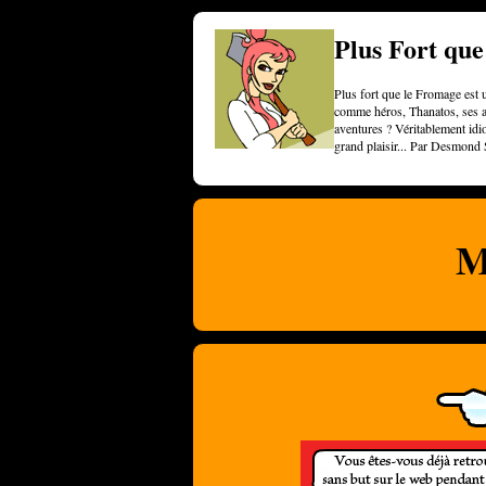
Plus Fort qu
Plus fort que le Fromage est u
comme héros, Thanatos, ses am
aventures ? Véritablement idi
grand plaisir... Par Desmond 
M