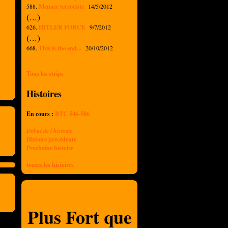
588.
Menace terroriste
14/5/2012
(...)
626.
HITLER FORCE
9/7/2012
(...)
668.
This is the end...
20/10/2012
Tous les strips
Histoires
En cours :
BTC 546-586
Début de l'histoire
Histoire précédente
Prochaine histoire
toutes les histoires
Plus Fort que