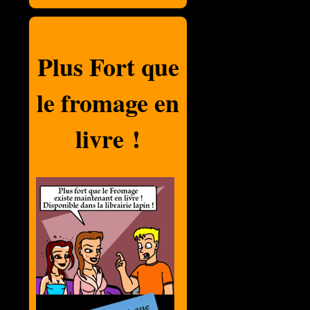
Plus Fort que
le fromage en
livre !