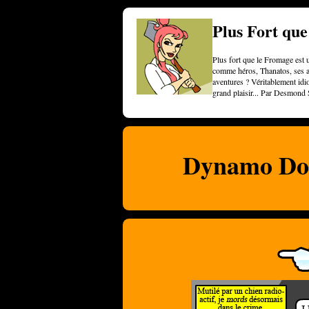
Plus Fort qu
Plus fort que le Fromage est u
comme héros, Thanatos, ses am
aventures ? Véritablement idi
grand plaisir... Par Desmond 
Dynamo Dog,