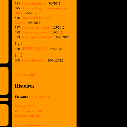
584.
Merci Interblag !
7/5/2012
585.
Dynamo Dog, un héros qui a du
chien
7/5/2012
586.
Impuissant à tous les
niveaux
9/5/2012
587.
Paradoxe temporel
10/5/2012
588.
Menace terroriste
14/5/2012
589.
Techniques de drague
15/5/2012
(...)
626.
HITLER FORCE
9/7/2012
(...)
668.
This is the end...
20/10/2012
Tous les strips
Histoires
En cours :
BTC 546-586
Début de l'histoire
Histoire précédente
Prochaine histoire
toutes les histoires