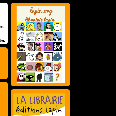
eurs
ier.