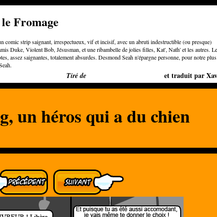
e le Fromage
n comic strip saignant, irrespectueux, vif et incisif, avec un abruti indestructible (ou presque)
is Duke, Violent Bob, Jésusman, et une ribambelle de jolies filles, Kat', Nath' et les autres. L
otes, assez saignantes, totalement absurdes. Desmond Seah n'épargne personne, pour notre plus
Seah.
Bigger than Cheeses
et traduit par Xav
Tiré de
 un héros qui a du chien