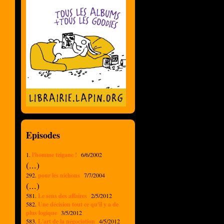
Episodes
1.
l'homme tzigane !
6/6/2002
(...)
292.
pour les nichons
7/7/2004
(...)
581.
Le sens des affaires
2/5/2012
582.
Une décision tout ce qu'il y a de
plus logique
3/5/2012
583.
L'art de la négociation
4/5/2012