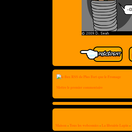
Mettre le premier commentaire
Maison
-
Tous les webcomics
-
La librairie Lapin
-