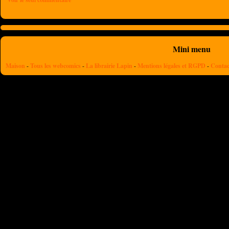
Mini menu
Maison
-
Tous les webcomics
-
La librairie Lapin
-
Mentions légales et RGPD
-
Contac