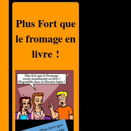
Plus Fort que
le fromage en
livre !