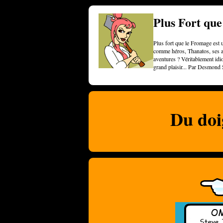
Plus Fort qu
Plus fort que le Fromage est u
comme héros, Thanatos, ses am
aventures ? Véritablement idi
grand plaisir... Par Desmond 
Du doi