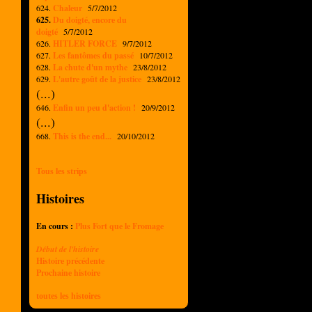
624.
Chaleur
5/7/2012
625.
Du doigté, encore du
doigté
5/7/2012
626.
HITLER FORCE
9/7/2012
627.
Les fantômes du passé
10/7/2012
628.
La chute d'un mythe
23/8/2012
629.
L'autre goût de la justice
23/8/2012
(...)
646.
Enfin un peu d'action !
20/9/2012
(...)
668.
This is the end...
20/10/2012
Tous les strips
Histoires
En cours :
Plus Fort que le Fromage
Début de l'histoire
Histoire précédente
Prochaine histoire
toutes les histoires