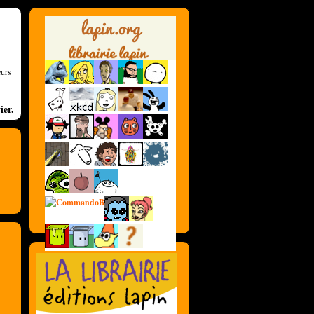
eurs
ier.