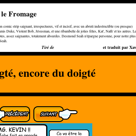
e le Fromage
n comic strip saignant, irrespectueux, vif et incisif, avec un abruti indestructible (ou presque)
is Duke, Violent Bob, Jésusman, et une ribambelle de jolies filles, Kat', Nath' et les autres. L
otes, assez saignantes, totalement absurdes. Desmond Seah n'épargne personne, pour notre plus
Seah.
Bigger than Cheeses
et traduit par Xav
Tiré de
gté, encore du doigté