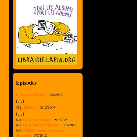
Episodes
1.
l'homme tzigane !
6/6/2002
(...)
312.
Johnny 5
2/12/2004
(...)
621.
La bat-revanche ?
2/7/2012
622.
On le voit venir de loin...
2/7/2012
623.
Chante comme si ta vie en
dépendait
3/7/2012