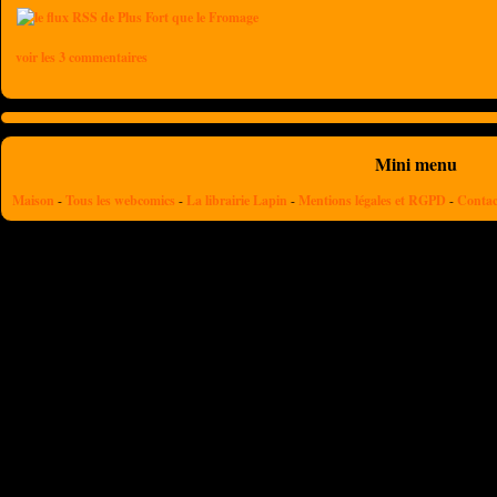
voir les 3 commentaires
Mini menu
Maison
-
Tous les webcomics
-
La librairie Lapin
-
Mentions légales et RGPD
-
Contac