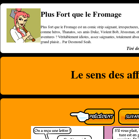
Plus Fort que le Fromage
Plus fort que le Fromage est un comic strip saignant, irrespectueux, 
comme héros, Thanatos, ses amis Duke, Violent Bob, Jésusman, et une
aventures ? Véritablement idiotes, assez saignantes, totalement a
grand plaisir... Par Desmond Seah.
Tiré d
Le sens des af