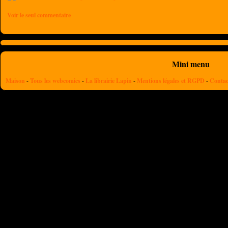
Voir le seul commentaire
Mini menu
Maison
-
Tous les webcomics
-
La librairie Lapin
-
Mentions légales et RGPD
-
Contac