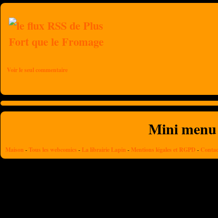
Voir le seul commentaire
Mini menu
Maison
-
Tous les webcomics
-
La librairie Lapin
-
Mentions légales et RGPD
-
Contac