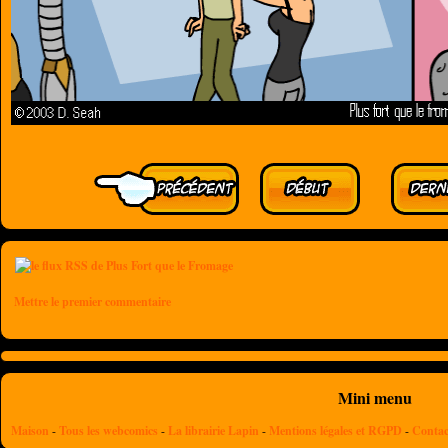
Mettre le premier commentaire
Mini menu
Maison
-
Tous les webcomics
-
La librairie Lapin
-
Mentions légales et RGPD
-
Contac