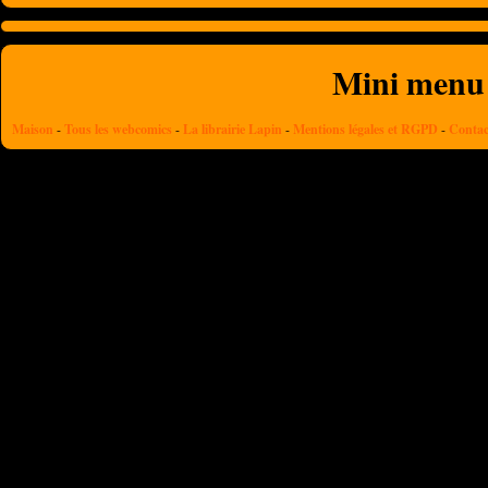
Mini menu
Maison
-
Tous les webcomics
-
La librairie Lapin
-
Mentions légales et RGPD
-
Contac