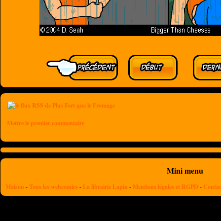
Mettre le premier commentaire
Mini menu
Maison
-
Tous les webcomics
-
La librairie Lapin
-
Mentions légales et RGPD
-
Contac