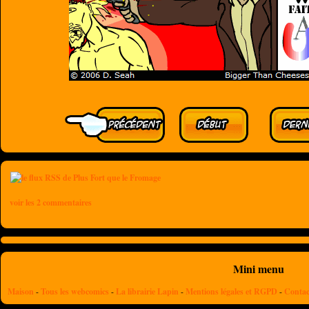
voir les 2 commentaires
Mini menu
Maison
-
Tous les webcomics
-
La librairie Lapin
-
Mentions légales et RGPD
-
Contac