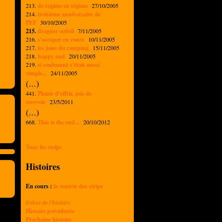
213.
de régime en régime
27/10/2005
214.
troisième anniversaire de
PFF
30/10/2005
215.
draguer subtil
7/11/2005
216.
s'occuper en cours
10/11/2005
217.
les joies du camping
15/11/2005
218.
happy end
20/11/2005
219.
si seulement c'était aussi
simple...
24/11/2005
(...)
441.
Plaisir d'offrir, joie de
recevoir
23/5/2011
(...)
668.
This is the end...
20/10/2012
Tous les strips
Histoires
En cours :
la rentrée des strips
Début de l'histoire
Histoire précédente
Prochaine histoire