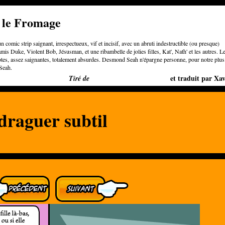
e le Fromage
n comic strip saignant, irrespectueux, vif et incisif, avec un abruti indestructible (ou presque)
is Duke, Violent Bob, Jésusman, et une ribambelle de jolies filles, Kat', Nath' et les autres. L
otes, assez saignantes, totalement absurdes. Desmond Seah n'épargne personne, pour notre plus
Seah.
Bigger than Cheeses
et traduit par Xav
Tiré de
draguer subtil