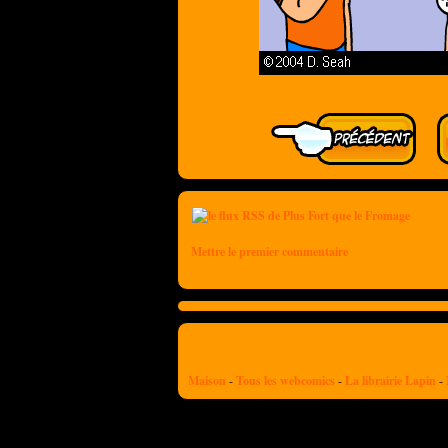
Mettre le premier commentaire
Maison
-
Tous les webcomics
-
La librairie Lapin
-