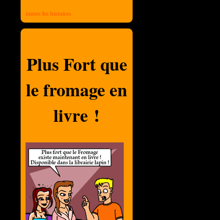
toutes les histoires
Plus Fort que
le fromage en
livre !