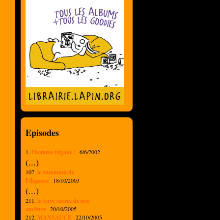
Episodes
1.
l'homme tzigane !
6/6/2002
(...)
107.
le summum de
l'élégance
18/10/2003
(...)
211.
la terre sacrée de nos
ancètres
20/10/2005
212.
MANSAUCE
22/10/2005