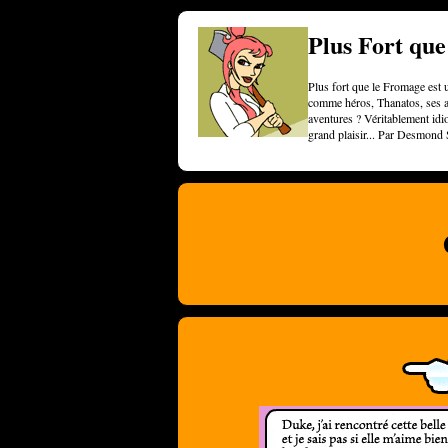
Plus Fort qu
Plus fort que le Fromage est u
comme héros, Thanatos, ses am
aventures ? Véritablement idi
grand plaisir... Par Desmond 