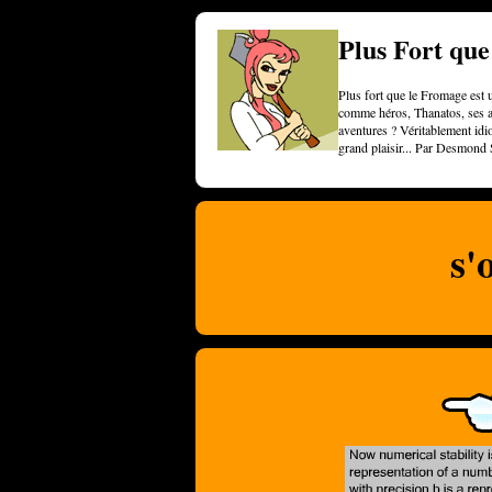
Plus Fort qu
Plus fort que le Fromage est u
comme héros, Thanatos, ses am
aventures ? Véritablement idi
grand plaisir... Par Desmond 
s'