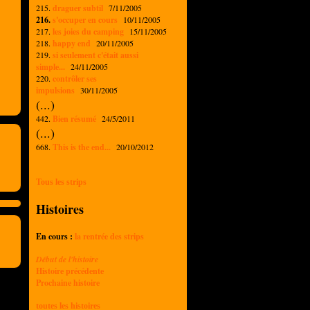
215.
draguer subtil
7/11/2005
216.
s'occuper en cours
10/11/2005
217.
les joies du camping
15/11/2005
218.
happy end
20/11/2005
219.
si seulement c'était aussi
simple...
24/11/2005
220.
contrôler ses
impulsions
30/11/2005
(...)
442.
Bien résumé
24/5/2011
(...)
668.
This is the end...
20/10/2012
Tous les strips
Histoires
En cours :
la rentrée des strips
Début de l'histoire
Histoire précédente
Prochaine histoire
toutes les histoires