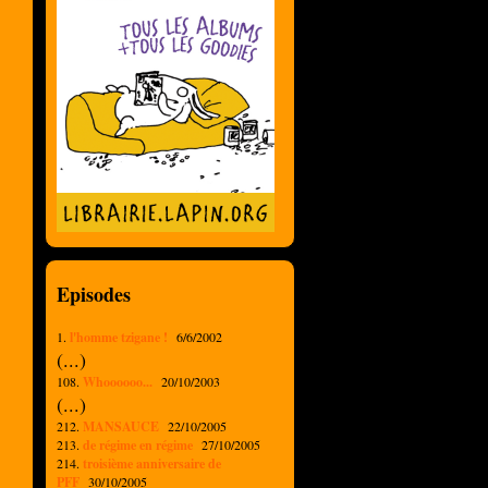
Episodes
1.
l'homme tzigane !
6/6/2002
(...)
108.
Whoooooo...
20/10/2003
(...)
212.
MANSAUCE
22/10/2005
213.
de régime en régime
27/10/2005
214.
troisième anniversaire de
PFF
30/10/2005