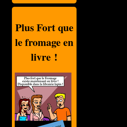
Plus Fort que
le fromage en
livre !