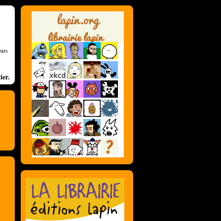
eurs
ier.