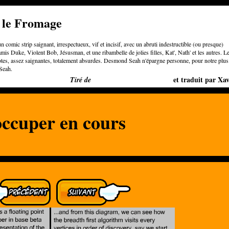
e le Fromage
n comic strip saignant, irrespectueux, vif et incisif, avec un abruti indestructible (ou presque)
is Duke, Violent Bob, Jésusman, et une ribambelle de jolies filles, Kat', Nath' et les autres. L
otes, assez saignantes, totalement absurdes. Desmond Seah n'épargne personne, pour notre plus
Seah.
Bigger than Cheeses
et traduit par Xav
Tiré de
occuper en cours