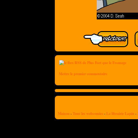
Mettre le premier commentaire
Maison
-
Tous les webcomics
-
La librairie Lapin
-