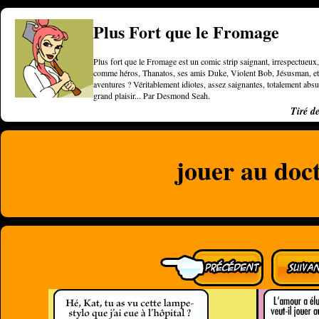
Plus Fort que le Fromage
Plus fort que le Fromage est un comic strip saignant, irrespectueux, 
comme héros, Thanatos, ses amis Duke, Violent Bob, Jésusman, et une
aventures ? Véritablement idiotes, assez saignantes, totalement a
grand plaisir... Par Desmond Seah.
Tiré d
jouer au doc