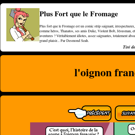
Plus Fort que le Fromage
Plus fort que le Fromage est un comic strip saignant, irrespectueux, 
comme héros, Thanatos, ses amis Duke, Violent Bob, Jésusman, et une
aventures ? Véritablement idiotes, assez saignantes, totalement a
grand plaisir... Par Desmond Seah.
Tiré d
l'oignon fran