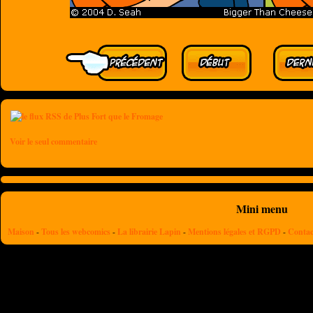
Voir le seul commentaire
Mini menu
Maison
-
Tous les webcomics
-
La librairie Lapin
-
Mentions légales et RGPD
-
Contac