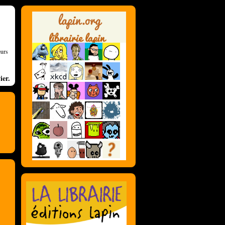
eurs
ier.