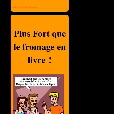
toutes les histoires
Plus Fort que
le fromage en
livre !