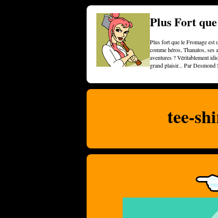
Plus Fort qu
Plus fort que le Fromage est u
comme héros, Thanatos, ses am
aventures ? Véritablement idi
grand plaisir... Par Desmond 
tee-shi