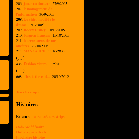
206.
jouer au docteur
27/9/2005
207.
le management de
l'information
30/9/2005
208.
tee-shirt mouillé : le
drame
3/10/2005
209.
Rocky Disney
10/10/2005
210.
l'oignon français
15/10/2005
211.
la terre sacrée de nos
ancètres
20/10/2005
212.
MANSAUCE
22/10/2005
(...)
438.
Fashion victim
17/5/2011
(...)
668.
This is the end...
20/10/2012
Tous les strips
Histoires
En cours :
la rentrée des strips
Début de l'histoire
Histoire précédente
Prochaine histoire