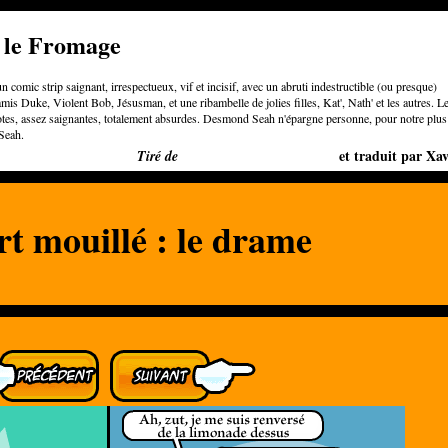
e le Fromage
n comic strip saignant, irrespectueux, vif et incisif, avec un abruti indestructible (ou presque)
is Duke, Violent Bob, Jésusman, et une ribambelle de jolies filles, Kat', Nath' et les autres. L
otes, assez saignantes, totalement absurdes. Desmond Seah n'épargne personne, pour notre plus
Seah.
Bigger than Cheeses
et traduit par Xav
Tiré de
rt mouillé : le drame