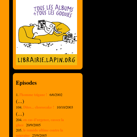
Episodes
1.
l'homme tzigane !
6/6/2002
(...)
104.
Dites... cheesecake !
10/10/2003
(...)
204.
en cas d'urgence, cassez la
glace
20/9/2005
205.
le remède ultime contre la
migraine
25/9/2005