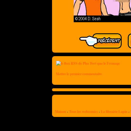
Mettre le premier commentaire
Maison
-
Tous les webcomics
-
La librairie Lapin
-