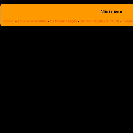
Mini menu
Maison
-
Tous les webcomics
-
La librairie Lapin
-
Mentions légales et RGPD
-
Contac