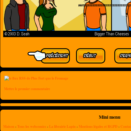
Mettre le premier commentaire
Mini menu
Maison
-
Tous les webcomics
-
La librairie Lapin
-
Mentions légales et RGPD
-
Contac