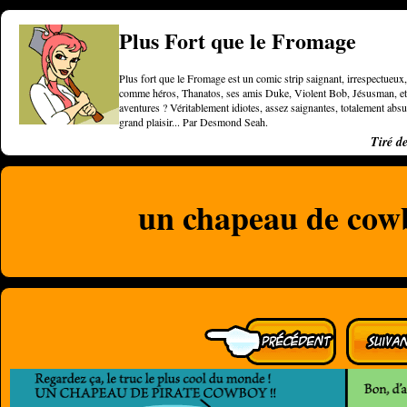
Plus Fort que le Fromage
Plus fort que le Fromage est un comic strip saignant, irrespectueux, 
comme héros, Thanatos, ses amis Duke, Violent Bob, Jésusman, et une
aventures ? Véritablement idiotes, assez saignantes, totalement a
grand plaisir... Par Desmond Seah.
Tiré d
un chapeau de cow