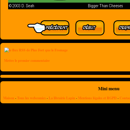
Mettre le premier commentaire
Mini menu
Maison
-
Tous les webcomics
-
La librairie Lapin
-
Mentions légales et RGPD
-
Contac