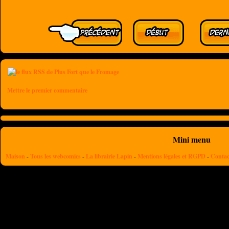
Mettre le premier commentaire
Mini menu
Maison
-
Tous les webcomics
-
La librairie Lapin
-
Mentions légales et RGPD
-
Contac