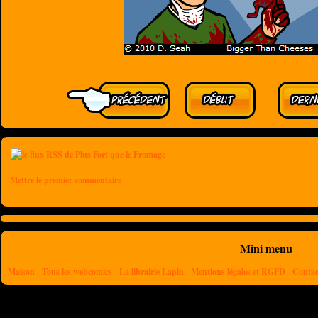
Mettre le premier commentaire
Mini menu
Maison
-
Tous les webcomics
-
La librairie Lapin
-
Mentions légales et RGPD
-
Contac