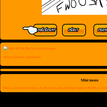
Mettre le premier commentaire
Mini menu
Maison
-
Tous les webcomics
-
La librairie Lapin
-
Mentions légales et RGPD
-
Contac