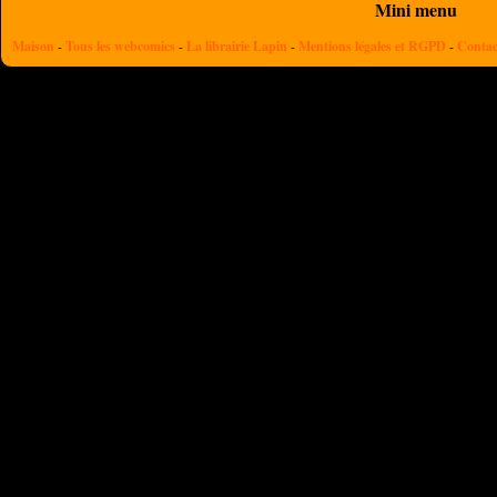
Mini menu
Maison
-
Tous les webcomics
-
La librairie Lapin
-
Mentions légales et RGPD
-
Contac