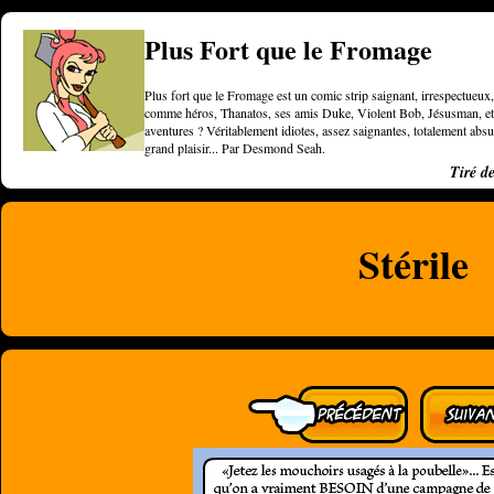
Plus Fort que le Fromage
Plus fort que le Fromage est un comic strip saignant, irrespectueux, 
comme héros, Thanatos, ses amis Duke, Violent Bob, Jésusman, et une
aventures ? Véritablement idiotes, assez saignantes, totalement a
grand plaisir... Par Desmond Seah.
Tiré d
Stérile