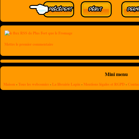
Mettre le premier commentaire
Mini menu
Maison
-
Tous les webcomics
-
La librairie Lapin
-
Mentions légales et RGPD
-
Contac