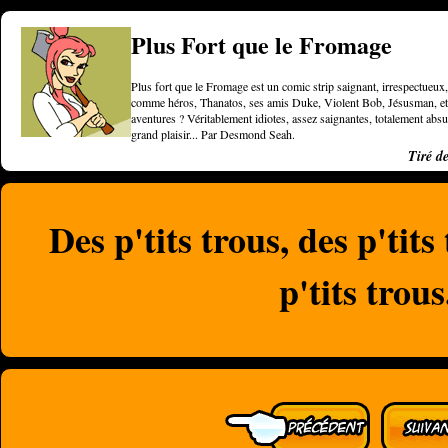
Plus Fort que le Fromage
Plus fort que le Fromage est un comic strip saignant, irrespectueux, 
comme héros, Thanatos, ses amis Duke, Violent Bob, Jésusman, et une
aventures ? Véritablement idiotes, assez saignantes, totalement a
grand plaisir... Par Desmond Seah.
Tiré d
Des p'tits trous, des p'tits
p'tits trous.