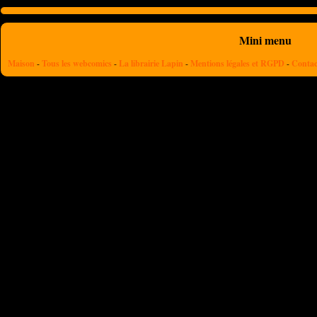
Mini menu
Maison
-
Tous les webcomics
-
La librairie Lapin
-
Mentions légales et RGPD
-
Contac