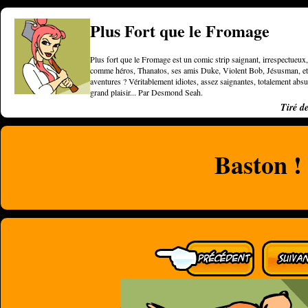
Plus Fort que le Fromage
Plus fort que le Fromage est un comic strip saignant, irrespectueux, 
comme héros, Thanatos, ses amis Duke, Violent Bob, Jésusman, et une
aventures ? Véritablement idiotes, assez saignantes, totalement a
grand plaisir... Par Desmond Seah.
Tiré d
Baston !