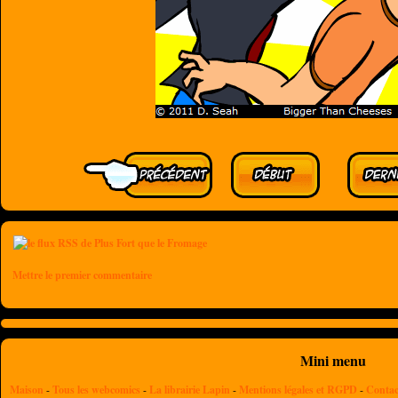
Mettre le premier commentaire
Mini menu
Maison
-
Tous les webcomics
-
La librairie Lapin
-
Mentions légales et RGPD
-
Contac