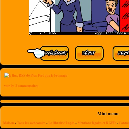
voir les 2 commentaires
Mini menu
Maison
-
Tous les webcomics
-
La librairie Lapin
-
Mentions légales et RGPD
-
Contac