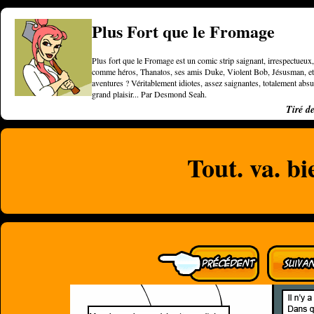
Plus Fort que le Fromage
Plus fort que le Fromage est un comic strip saignant, irrespectueux, 
comme héros, Thanatos, ses amis Duke, Violent Bob, Jésusman, et une
aventures ? Véritablement idiotes, assez saignantes, totalement a
grand plaisir... Par Desmond Seah.
Tiré d
Tout. va. bi