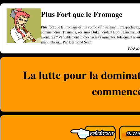
Plus Fort que le Fromage
Plus fort que le Fromage est un comic strip saignant, irrespectueux, 
comme héros, Thanatos, ses amis Duke, Violent Bob, Jésusman, et une
aventures ? Véritablement idiotes, assez saignantes, totalement a
grand plaisir... Par Desmond Seah.
Tiré d
La lutte pour la domina
commenc