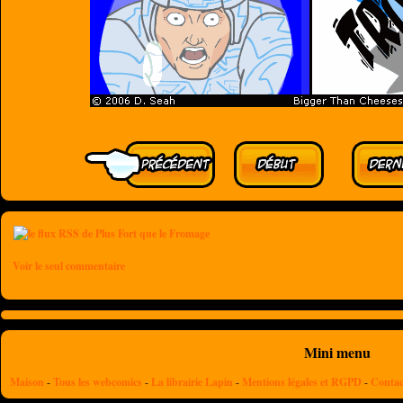
Voir le seul commentaire
Mini menu
Maison
-
Tous les webcomics
-
La librairie Lapin
-
Mentions légales et RGPD
-
Contac