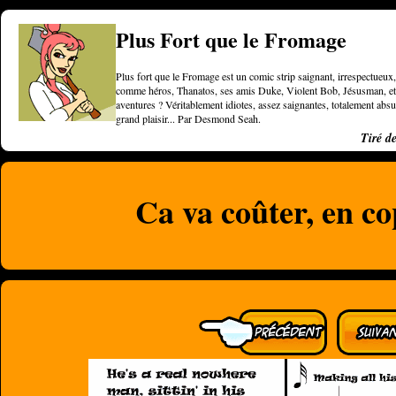
Plus Fort que le Fromage
Plus fort que le Fromage est un comic strip saignant, irrespectueux, 
comme héros, Thanatos, ses amis Duke, Violent Bob, Jésusman, et une
aventures ? Véritablement idiotes, assez saignantes, totalement a
grand plaisir... Par Desmond Seah.
Tiré d
Ca va coûter, en co