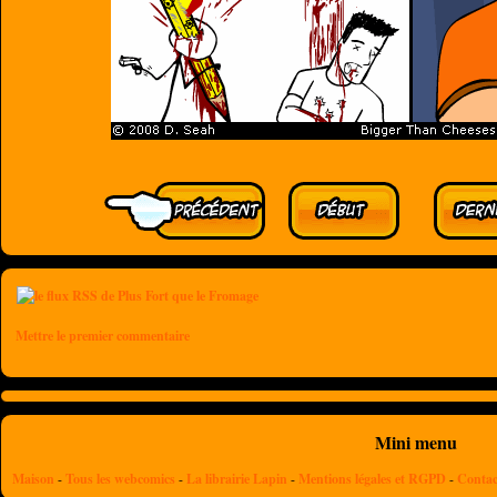
Mettre le premier commentaire
Mini menu
Maison
-
Tous les webcomics
-
La librairie Lapin
-
Mentions légales et RGPD
-
Contac