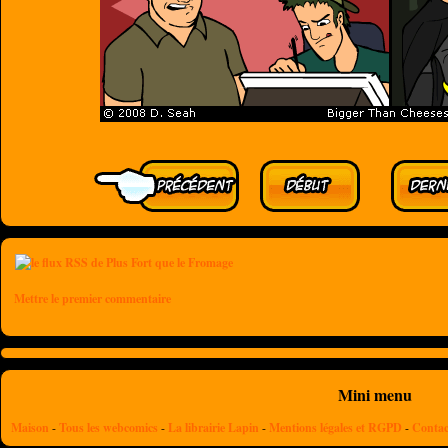
Mettre le premier commentaire
Mini menu
Maison
-
Tous les webcomics
-
La librairie Lapin
-
Mentions légales et RGPD
-
Contac