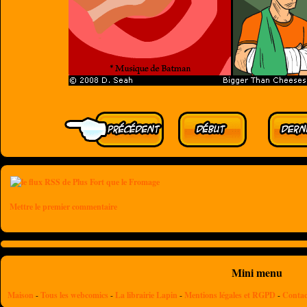
Mettre le premier commentaire
Mini menu
Maison
-
Tous les webcomics
-
La librairie Lapin
-
Mentions légales et RGPD
-
Contac