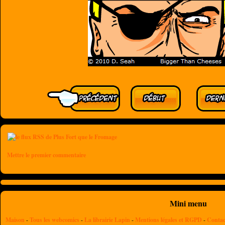
Mettre le premier commentaire
Mini menu
Maison
-
Tous les webcomics
-
La librairie Lapin
-
Mentions légales et RGPD
-
Contac