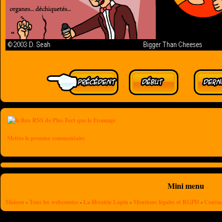
Mettre le premier commentaire
Mini menu
Maison
-
Tous les webcomics
-
La librairie Lapin
-
Mentions légales et RGPD
-
Contac