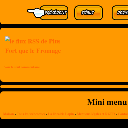
Voir le seul commentaire
Mini menu
Maison
-
Tous les webcomics
-
La librairie Lapin
-
Mentions légales et RGPD
-
Contac