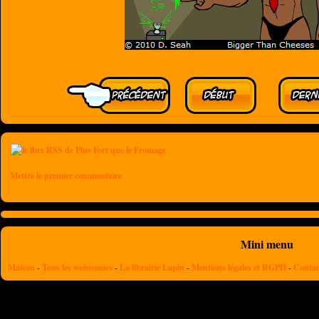
Mettre le premier commentaire
Mini menu
Maison
-
Tous les webcomics
-
La librairie Lapin
-
Mentions légales et RGPD
-
Contac