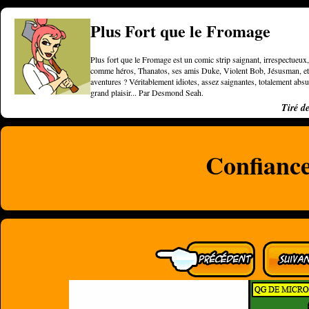
Plus Fort que le Fromage
Plus fort que le Fromage est un comic strip saignant, irrespectueux, 
comme héros, Thanatos, ses amis Duke, Violent Bob, Jésusman, et une
aventures ? Véritablement idiotes, assez saignantes, totalement a
grand plaisir... Par Desmond Seah.
Tiré d
Confianc