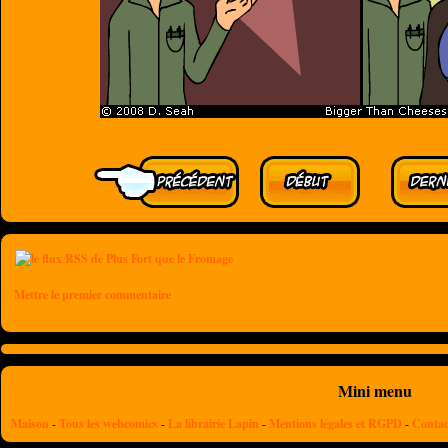
Mettre le premier commentaire
Mini menu
Maison
-
Tous les webcomics
-
La librairie Lapin
-
Mentions légales et RGPD
-
Contac