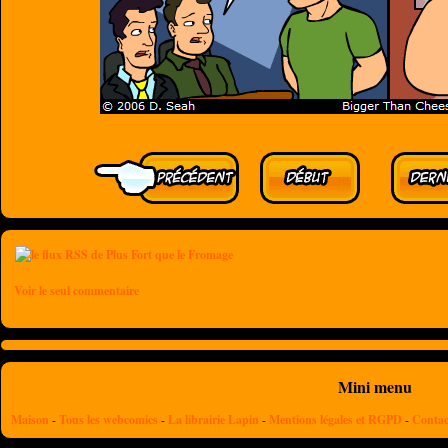
Voir le seul commentaire
Mini menu
Maison
-
Tous les webcomics
-
La librairie Lapin
-
Mentions légales et RGPD
-
Contac