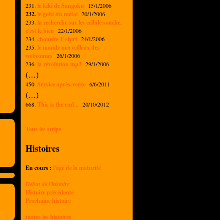
231.
le kiki de Sangoku
15/1/2006
232.
le goût du métal
20/1/2006
233.
la recherche sur les cellule souche,
c'est le bien
22/1/2006
234.
chouette T-shirt
24/1/2006
235.
le monde merveilleux des
webcomics
26/1/2006
236.
la révolution mp3
29/1/2006
(...)
450.
Service après-vente
6/6/2011
(...)
668.
This is the end...
20/10/2012
Tous les strips
Histoires
En cours :
l'âge de la maturité
Début de l'histoire
Histoire précédente
Prochaine histoire
toutes les histoires