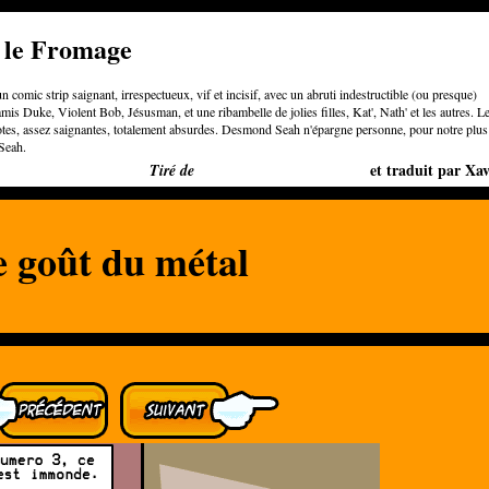
e le Fromage
n comic strip saignant, irrespectueux, vif et incisif, avec un abruti indestructible (ou presque)
is Duke, Violent Bob, Jésusman, et une ribambelle de jolies filles, Kat', Nath' et les autres. L
otes, assez saignantes, totalement absurdes. Desmond Seah n'épargne personne, pour notre plus
Seah.
Bigger than Cheeses
et traduit par Xav
Tiré de
e goût du métal