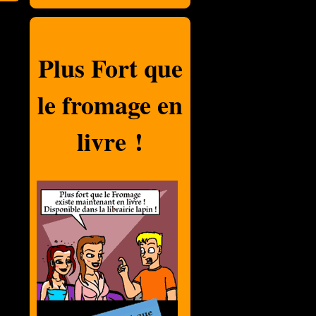
Plus Fort que
le fromage en
livre !