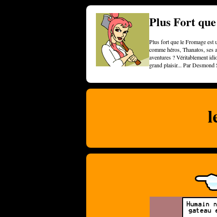
Plus Fort qu
Plus fort que le Fromage est u
comme héros, Thanatos, ses am
aventures ? Véritablement idi
grand plaisir... Par Desmond 
l