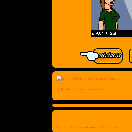
Mettre le premier commentaire
Maison
-
Tous les webcomics
-
La librairie Lapin
-