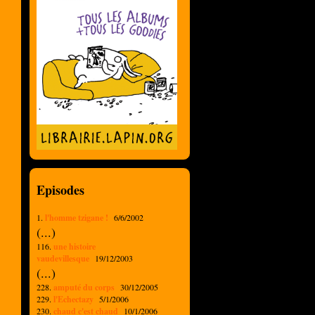
Episodes
1.
l'homme tzigane !
6/6/2002
(...)
116.
une histoire
vaudevillesque
19/12/2003
(...)
228.
amputé du corps
30/12/2005
229.
l'Echectazy
5/1/2006
230.
chaud c'est chaud
10/1/2006