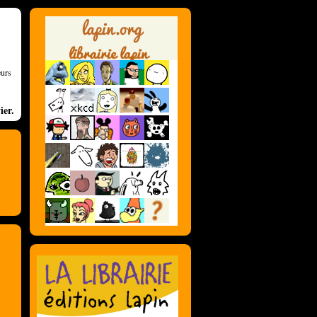
eurs
ier.