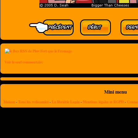
Voir le seul commentaire
Mini menu
Maison
-
Tous les webcomics
-
La librairie Lapin
-
Mentions légales et RGPD
-
Contac