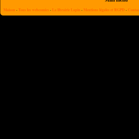
Maison
-
Tous les webcomics
-
La librairie Lapin
-
Mentions légales et RGPD
-
Contac