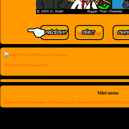
Mettre le premier commentaire
Mini menu
Maison
-
Tous les webcomics
-
La librairie Lapin
-
Mentions légales et RGPD
-
Contac