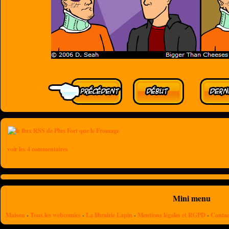
voir les 4 commentaires
Mini menu
Maison
-
Tous les webcomics
-
La librairie Lapin
-
Mentions légales et RGPD
-
Contac