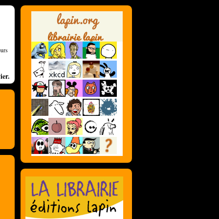
eurs
ier.