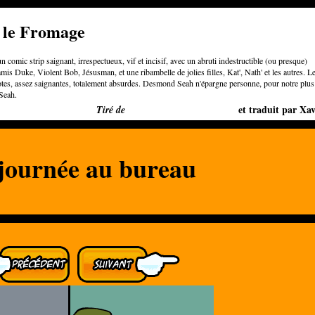
e le Fromage
n comic strip saignant, irrespectueux, vif et incisif, avec un abruti indestructible (ou presque)
is Duke, Violent Bob, Jésusman, et une ribambelle de jolies filles, Kat', Nath' et les autres. L
otes, assez saignantes, totalement absurdes. Desmond Seah n'épargne personne, pour notre plus
Seah.
Bigger than Cheeses
et traduit par Xav
Tiré de
journée au bureau