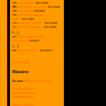
306.
sexy Huggies
20/11/2004
307.
une journée au bureau
30/11/2004
308.
La diatribe
2/10/2004
309.
La bonne fortune du
moine
20/11/2004
310.
pirates des Caraïbes
26/11/2004
311.
le dossier Kowalsky
30/11/2004
(...)
487.
Tout sacrifice mérite
récompense
3/10/2011
(...)
668.
This is the end...
20/10/2012
Tous les strips
Histoires
En cours :
Halloween à l'envers
Début de l'histoire
Histoire précédente
Prochaine histoire
toutes les histoires