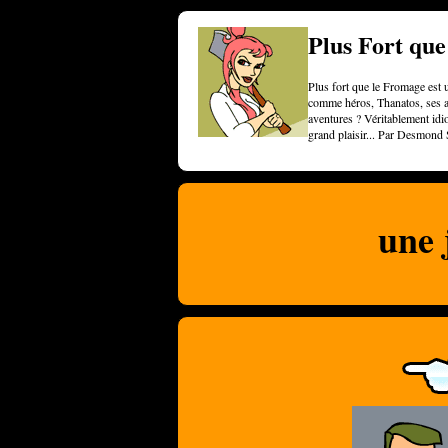
Plus Fort qu
Plus fort que le Fromage est u
comme héros, Thanatos, ses am
aventures ? Véritablement idi
grand plaisir... Par Desmond 
une 