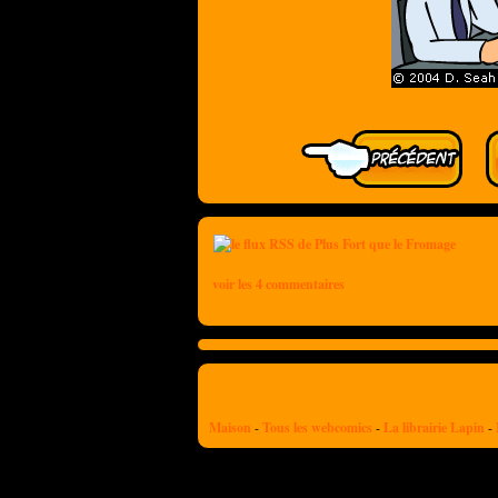
voir les 4 commentaires
Maison
-
Tous les webcomics
-
La librairie Lapin
-