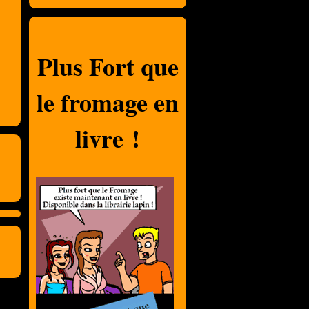
Plus Fort que
le fromage en
livre !