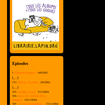
Episodes
1.
l'homme tzigane !
6/6/2002
(...)
153.
Pin-up : le retour
2/6/2004
(...)
303.
tenailles et yoyo
5/11/2004
304.
lancer de couteau, heu...
magique
10/11/2004
305.
ce n'est qu'un mîme...
15/11/2004