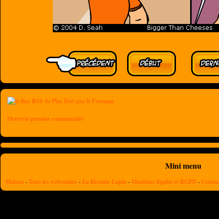
Mettre le premier commentaire
Mini menu
Maison
-
Tous les webcomics
-
La librairie Lapin
-
Mentions légales et RGPD
-
Contac