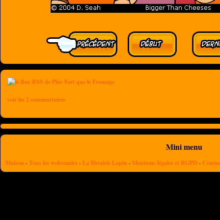
voir les 2 commentaires
Mini menu
Maison
-
Tous les webcomics
-
La librairie Lapin
-
Mentions légales et RGPD
-
Contac