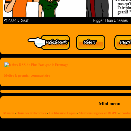
Mettre le premier commentaire
Mini menu
Maison
-
Tous les webcomics
-
La librairie Lapin
-
Mentions légales et RGPD
-
Contac