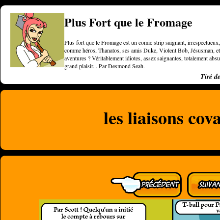
Plus Fort que le Fromage
Plus fort que le Fromage est un comic strip saignant, irrespectueux, 
comme héros, Thanatos, ses amis Duke, Violent Bob, Jésusman, et une
aventures ? Véritablement idiotes, assez saignantes, totalement a
grand plaisir... Par Desmond Seah.
Tiré d
les liaisons cov