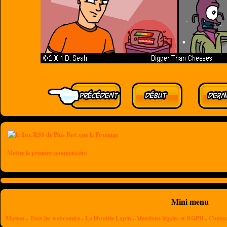
Mettre le premier commentaire
Mini menu
Maison
-
Tous les webcomics
-
La librairie Lapin
-
Mentions légales et RGPD
-
Contac