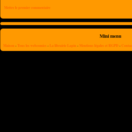
Mettre le premier commentaire
Mini menu
Maison
-
Tous les webcomics
-
La librairie Lapin
-
Mentions légales et RGPD
-
Contac